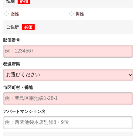
性別
必須
女性
男性
ご住所
必須
郵便番号
都道府県
市区町村・番地
アパート
マンション名