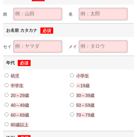
姓
名
お名前 カタカナ
必須
セイ
メイ
年代
必須
幼児
小学生
中学生
～19歳
20～29歳
30～39歳
40～49歳
50～59歳
60～69歳
70～79歳
80歳以上