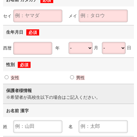
セイ
メイ
生年月日
必須
月
日
西暦
年
性別
必須
女性
男性
保護者様情報
※希望者が高校生以下の場合はご記入ください。
お名前 漢字
姓
名