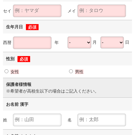
セイ
メイ
生年月日
必須
月
日
西暦
年
性別
必須
女性
男性
保護者様情報
※希望者が高校生以下の場合はご記入ください。
お名前 漢字
姓
名